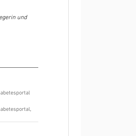
egerin und 
iabetesportal
iabetesportal
, 