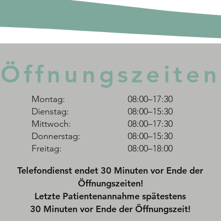
Stress verstehen und
Selb
bewältigen: Innere Balance
Genu
Öffnungszeiten
finden. Teil 2
Gewi
Montag:
08:00–17:30
Dienstag:
08:00–15:30
Mittwoch:
08:00–17:30
Donnerstag:
08:00–15:30
Freitag:
08:00–18:00
Telefondienst endet 30 Minuten vor Ende der
Öffnungszeiten!
Letzte Patientenannahme spätestens
30 Minuten vor Ende der Öffnungszeit!