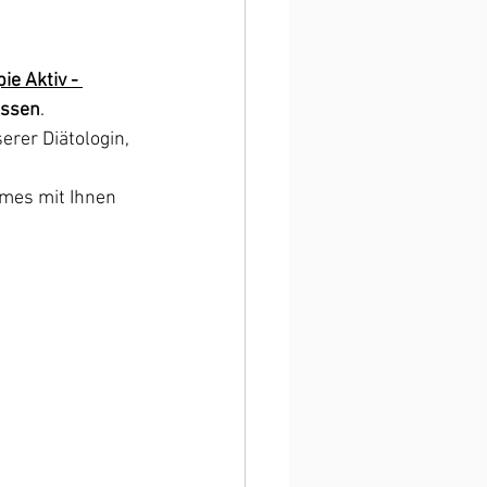
ie Aktiv - 
assen
. 
rer Diätologin, 
mes mit Ihnen 