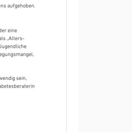
ens aufgehoben.
er eine 
als „Alters-
Jugendliche 
wegungsmangel, 
endig sein, 
abetesberaterin 