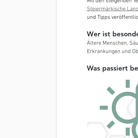
Mit den steigenden Te
Steiermärkische Lan
und Tipps veröffentli
Wer ist besonde
Ältere Menschen, Säu
Erkrankungen und Obd
Was passiert b