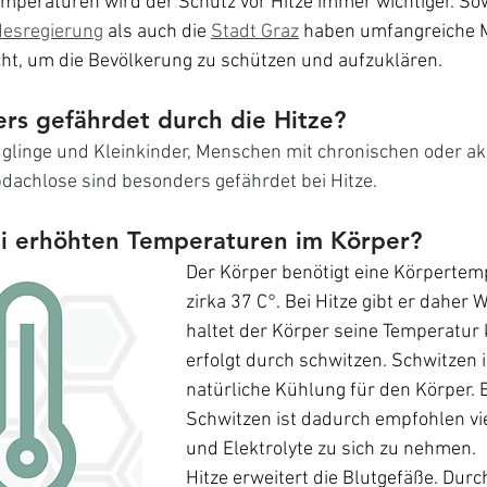
mperaturen wird der Schutz vor Hitze immer wichtiger. Sow
desregierung
 als auch die 
Stadt Graz
 haben umfangreiche
cht, um die Bevölkerung zu schützen und aufzuklären.
rs gefährdet durch die Hitze?
glinge und Kleinkinder, Menschen mit chronischen oder ak
achlose sind besonders gefährdet bei Hitze.
ei erhöhten Temperaturen im Körper?
Der Körper benötigt eine Körpertem
zirka 37 C°. Bei Hitze gibt er daher 
haltet der Körper seine Temperatur 
erfolgt durch schwitzen. Schwitzen i
natürliche Kühlung für den Körper. B
Schwitzen ist dadurch empfohlen vie
und Elektrolyte zu sich zu nehmen.
Hitze erweitert die Blutgefäße. Durc