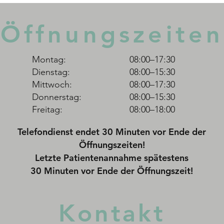
Stress verstehen und
Selb
bewältigen: Innere Balance
Genu
Öffnungszeiten
finden. Teil 2
Gewi
Montag:
08:00–17:30
Dienstag:
08:00–15:30
Mittwoch:
08:00–17:30
Donnerstag:
08:00–15:30
Freitag:
08:00–18:00
Telefondienst endet 30 Minuten vor Ende der
Öffnungszeiten!
Letzte Patientenannahme spätestens
30 Minuten vor Ende der Öffnungszeit!
Kontakt