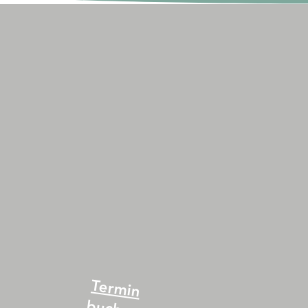
stgemachtes Eis –
ss ohne schlechtes
ssen
Termin