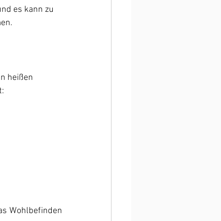
und es kann zu 
en. 
en heißen 
:
as Wohlbefinden 