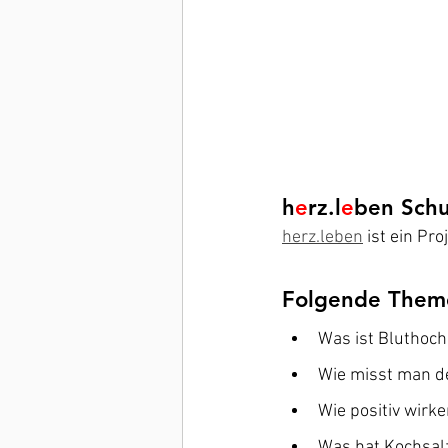
h
e
rz.l
e
ben Schu
herz.leben
 ist ein Pr
Folgende Theme
Was ist Bluthoch
Wie misst man de
Wie positiv wir
Was hat Kochsal