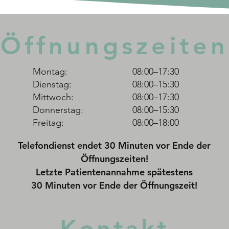
Beik
Workshop bei
Panikattacken Sicher im
Öffnungszeiten
eigenen Körper
Montag:
08:00–17:30
Dienstag:
08:00–15:30
Mittwoch:
08:00–17:30
Donnerstag:
08:00–15:30
Freitag:
08:00–18:00
Telefondienst endet 30 Minuten vor Ende der
Öffnungszeiten!
Letzte Patientenannahme spätestens
30 Minuten vor Ende der Öffnungszeit!
Kontakt