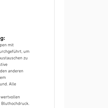
g:
pen mit 
urchgeführt, um 
ustauschen zu 
tive 
 den anderen 
rem 
nd. Alle 
wertvollen 
 Bluthochdruck.