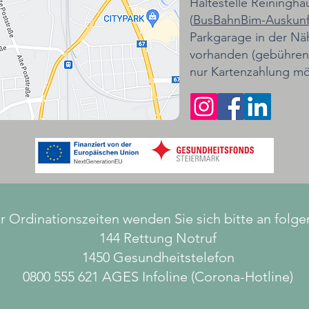
Haltestelle Reiningha
(
BusBahnBim-Auskunf
Parkgarage in der Nä
vorhanden
(gebührenp
nur Kartenzahlung mö
r Ordinationszeiten wenden Sie sich bitte an fol
144
Rettung Notruf
1450
Gesundheitstelefon
0800 555 621
AGES Infoline (Corona-Hotline)