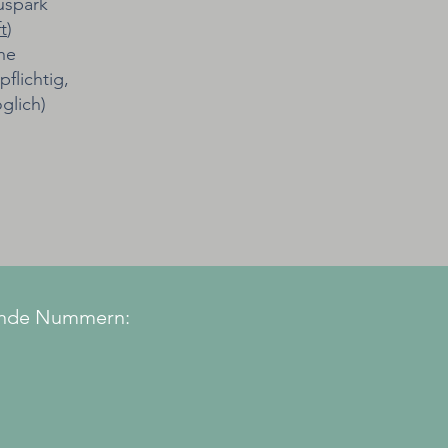
uspark
t
)
he
flichtig,
glich)
gende Nummern: