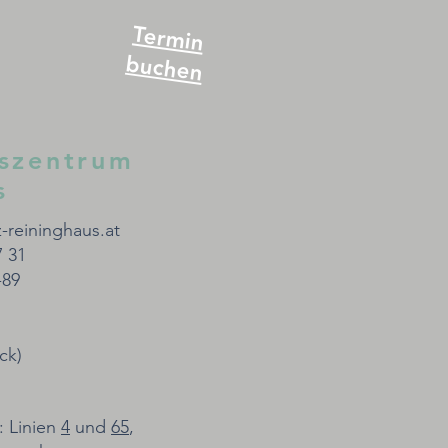
Termin
buchen
szentrum
s
-reininghaus.at
7 31
-89
ck)
: Linien
4
und
65
,