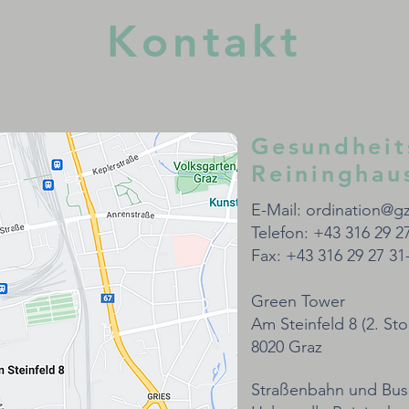
Kontakt
Gesundheit
Reininghau
E-Mail:
ordination@gz
Telefon: +43 316 29 2
Fax: +43 316 29 27 31
Green Tower
Am Steinfeld 8 (2. Sto
8020 Graz
Straßenbahn und Bus